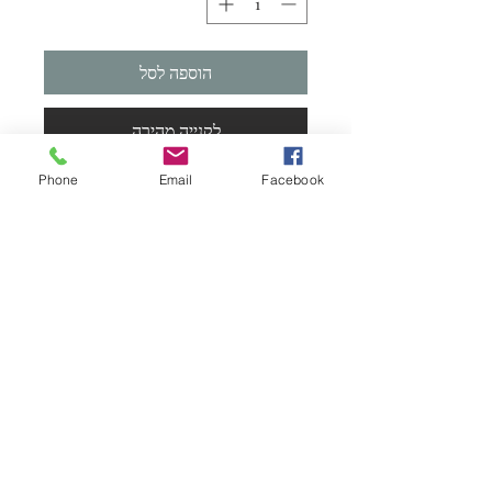
הוספה לסל
לקנייה מהירה
Phone
Email
Facebook
ערכה זו מעוצבת על פשתן טבעי ומגיעה עם
חישוק המשמש כמסגרת לתלייה על הקיר
ועם חוטי רקמה DMC Mouliné.