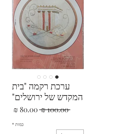
ערכת רקמה "בית
המקדש של ירושלים"
מחיר
מחיר
 ‏100.00 ‏₪ 
רגיל
מבצע
כמות
*