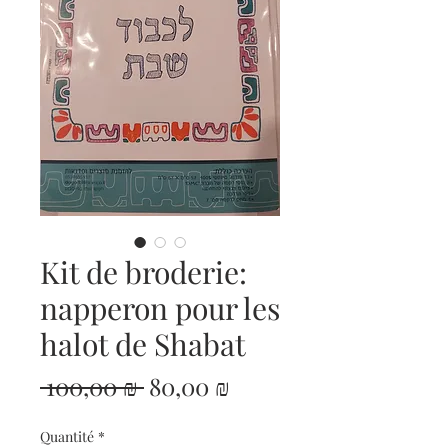
Kit de broderie:
napperon pour les
halot de Shabat
Prix
Prix
 100,00 ₪ 
80,00 ₪
original
promotionnel
Quantité
*