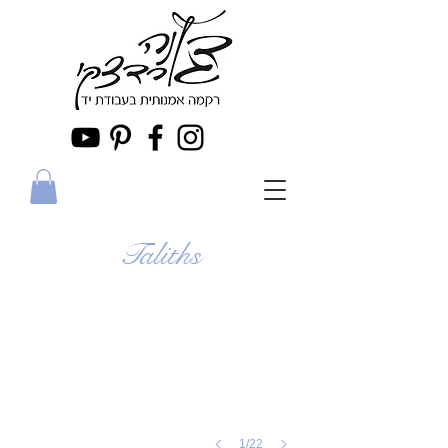
Fleurs de lotus
Taliths
1/22